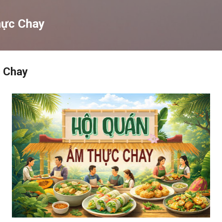
Chuyển đến nội dung chính
hực Chay
 Chay